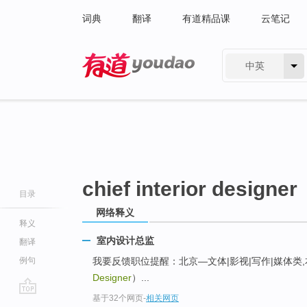
词典
翻译
有道精品课
云笔记
中英
有道 - 网易旗下搜索
chief interior designer
目录
网络释义
释义
室内设计总监
翻译
例句
我要反馈职位提醒：北京—文体|影视|写作|媒体类,本
Designer
）...
基于32个网页
-
相关网页
go