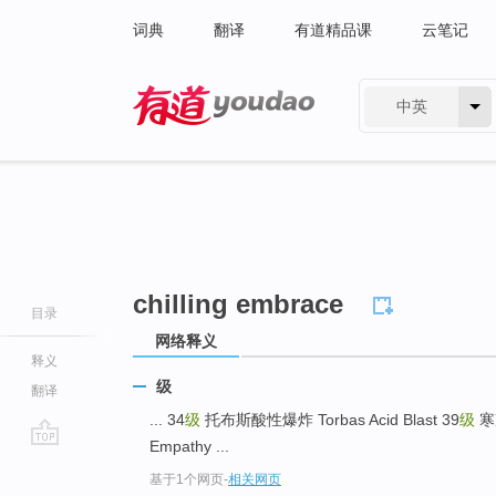
词典
翻译
有道精品课
云笔记
中英
有道 - 网易旗下搜索
chilling embrace
目录
网络释义
释义
级
翻译
... 34
级
托布斯酸性爆炸 Torbas Acid Blast 39
级
寒
Empathy ...
go
基于1个网页
-
相关网页
top