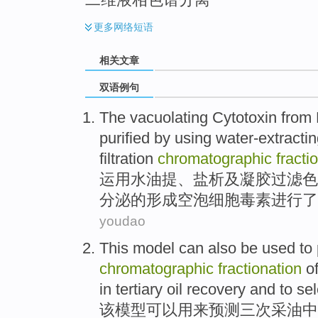
更多
网络短语
相关文章
双语例句
The vacuolating Cytotoxin from
purified
by using
water-extracti
filtration
chromatographic
fracti
运用
水油提、
盐析
及
凝胶
过滤
色
分泌的形成空泡细胞毒素进行了
youdao
This
model
can also be
used
to
chromatographic
fractionation
o
in
tertiary
oil
recovery and to
sel
该
模型
可以
用来
预测
三次
采油
中