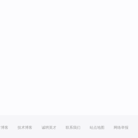
方博客
技术博客
诚聘英才
联系我们
站点地图
网络举报