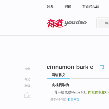
词典
翻译
有道精品课
中
有道 - 网易旗下搜索
cinnamon bark e
目录
网络释义
释义
肉桂提取物
翻译
... 荨麻提取物Nettle P.E.
肉桂提取物Cinn
基于4个网页
-
相关网页
go
top