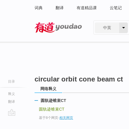
词典
翻译
有道精品课
云笔记
中英
有道 - 网易旗下搜索
circular orbit cone beam ct
目录
网络释义
释义
圆轨迹锥束CT
翻译
圆轨迹锥束CT
基于8个网页
-
相关网页
go
top