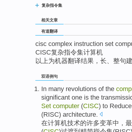
top
复杂指令集
相关文章
有道翻译
cisc complex instruction set comp
CISC复杂指令集计算机
以上为机器翻译结果，长、整句
双语例句
In
many
revolutions
of
the
comp
significant
one is the transmiss
Set
computer
(
CISC
)
to
Reduce
(
RISC
)
architecture
.
在
计算机
技术
的
许多
变革
中，
最
(
CISC
)过渡
到
精简
指令集(
RISC