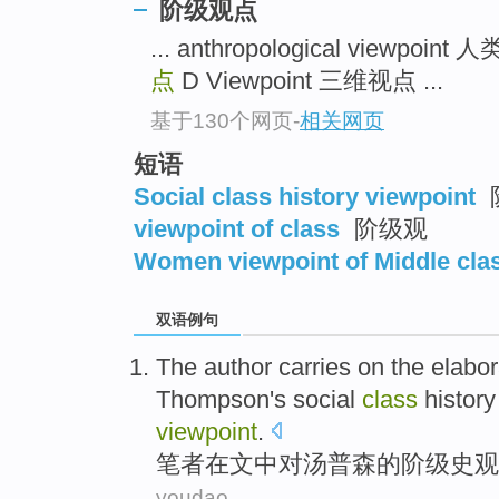
阶级观点
... anthropological viewpoin
点
D Viewpoint 三维视点 ...
基于130个网页
-
相关网页
短语
Social class history viewpoint
viewpoint of class
阶级观
Women viewpoint of Middle cla
双语例句
The author
carries
on the
elabor
Thompson's
social
class
histor
viewpoint
.
笔者
在
文中
对
汤普森
的
阶级
史观
youdao