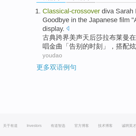
Classical-
crossover
diva
Sarah
Goodbye
in
the
Japanese
film
"
display
.
古典跨界
美声
天后
莎拉
布莱曼
在
唱
金曲
「
告别
的时刻」，搭配
炫
youdao
更多双语例句
关于有道
Investors
有道智选
官方博客
技术博客
诚聘英