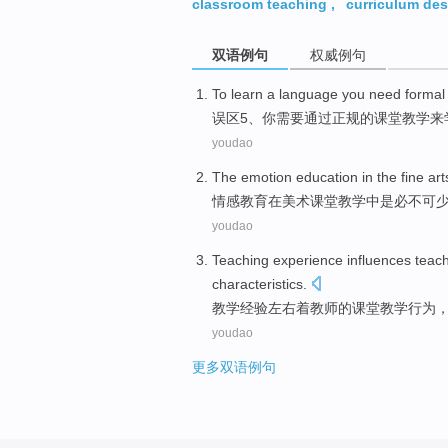
classroom teaching
,
curriculum de
双语例句
权威例句
To
learn
a
language
you
need
formal
误区5、
你
需要
通过正规
的
课堂
教学
来
youdao
The
emotion
education
in
the
fine art
情感
教育
在
美术
课堂
教学中
是
必不可
youdao
Teaching
experience
influences
teac
characteristics
.
教学
经验
左右着
教师
的
课堂
教学
行为
youdao
更多双语例句