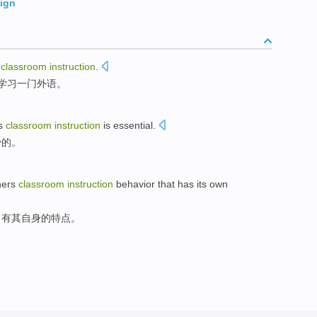
sign
classroom
instruction
.
学习
一
门外语
。
s
classroom
instruction
is
essential
.
少的
。
hers
classroom
instruction
behavior
that
has
its
own
，
有
其
自身的
特点
。