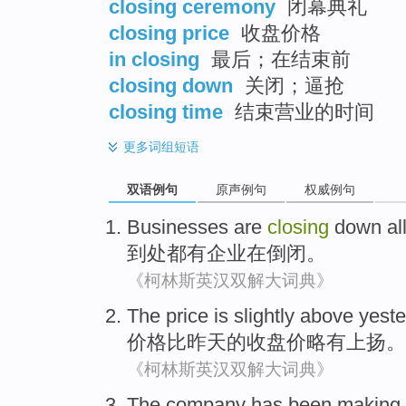
closing ceremony
闭幕典礼
closing price
收盘价格
in closing
最后；在结束前
closing down
关闭；逼抢
closing time
结束营业的时间
更多
词组短语
双语例句
原声例句
权威例句
Businesses
are
closing
down
al
到处都
有
企业
在
倒闭
。
《柯林斯英汉双解大词典》
The
price
is
slightly
above
yest
价格比
昨天
的收盘价
略有
上扬。
《柯林斯英汉双解大词典》
The company
has
been making 