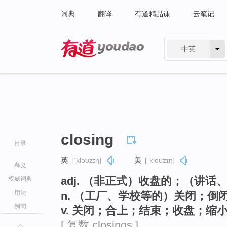
词典
翻译
有道精品课
云笔记
中英
有道 - 网易旗下搜索
closing
目录
英
[ˈkləʊzɪŋ]
美
[ˈkloʊzɪŋ]
释义
adj. （非正式）收盘的；（讲
权威词典
用法
n. （工厂、学校等的）关闭；倒
例句
v. 关闭；合上；结束；收盘；缩小（
[ 复数 closings ]