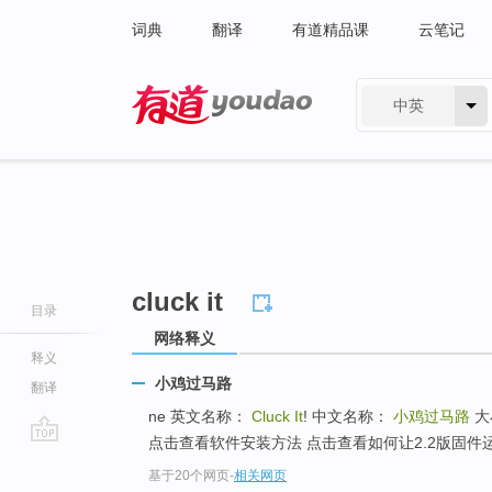
词典
翻译
有道精品课
云笔记
中英
有道 - 网易旗下搜索
cluck it
目录
网络释义
释义
小鸡过马路
翻译
ne 英文名称：
Cluck It
! 中文名称：
小鸡过马路
大小
点击查看软件安装方法 点击查看如何让2.2版固件运行2
go
基于20个网页
-
相关网页
top