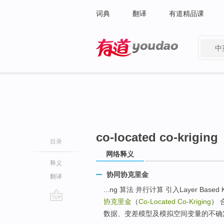
词典
翻译
有道精品课
中
有道 - 网易旗下搜索
co-located co-kriging
目录
网络释义
释义
协同协克里金
翻译
...ng 算法 并行计算 引入Layer Ba
协克里金
（
Co-Located Co-Kriging
） 
go
数据、变差模型及模拟空间变量的不确定性进行
top