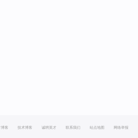
方博客
技术博客
诚聘英才
联系我们
站点地图
网络举报