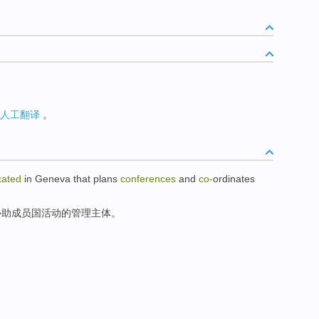
人工翻译
。
cated
in
Geneva
that
plans
conferences
and
co-
ordinates
协助
成员国
活动
的
管理
主体
。