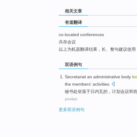
top
相关文章
有道翻译
co-located conferences
共存会议
以上为机器翻译结果，长、整句建议使用
双语例句
Secretariat an
administrative
body
lo
the
members'
activities
.
秘书处
坐落
于
日内瓦
的，
计划
会议
和
youdao
更多双语例句