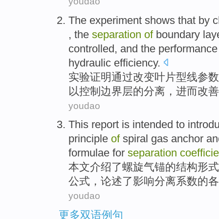
youdao
The experiment
shows that
by
c
,
the
separation
of
boundary lay
controlled
, and the
performance
hydraulic
efficiency
.
实验
证明
通过
改变
叶片型线
参数
以
控制
边界层
的
分离
，进而
改善
youdao
This
report is intended to
introd
principle
of
spiral
gas
anchor
an
formulae
for
separation
coeffici
本文
介绍
了
螺旋
气
锚
的
结构形式
公式
，论述了影响分离系数的各
youdao
更多双语例句