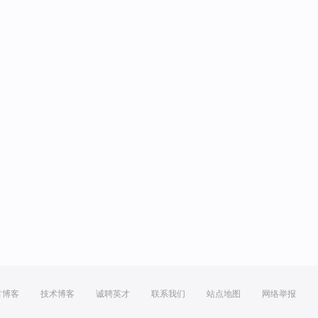
方博客
技术博客
诚聘英才
联系我们
站点地图
网络举报