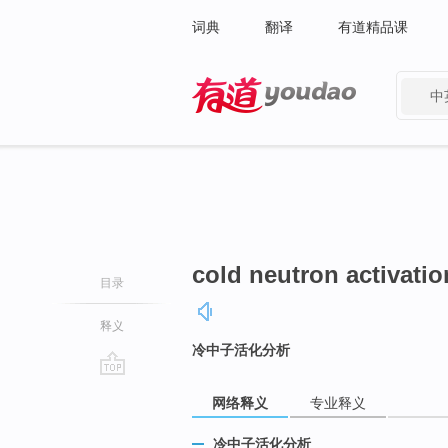
词典
翻译
有道精品课
中
有道 - 网易旗下搜索
cold neutron activatio
目录
释义
冷中子活化分析
go
网络释义
专业释义
top
冷中子活化分析