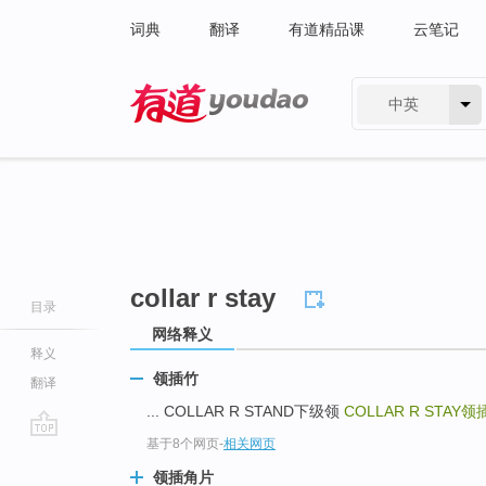
词典
翻译
有道精品课
云笔记
中英
有道 - 网易旗下搜索
collar r stay
目录
网络释义
释义
领插竹
翻译
... COLLAR R STAND下级领
COLLAR R STAY
领
基于8个网页
-
相关网页
go
top
领插角片