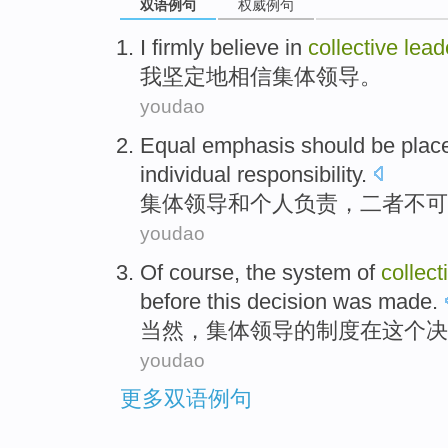
双语例句
权威例句
I
firmly
believe in
collective
lead
我
坚定地
相信
集体
领导
。
youdao
Equal emphasis should be pla
individual
responsibility
.
集体
领导
和
个人
负责，
二者
不可
youdao
Of course
, the
system
of
collect
before
this
decision
was made
.
当然
，
集体
领导
的
制度
在
这个
决
youdao
更多双语例句