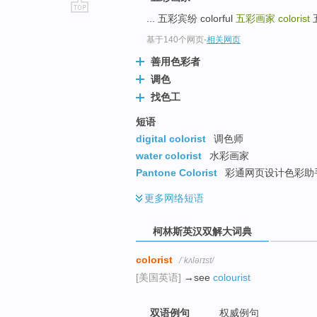
... 五彩宾纷 colorful
五彩画家
colorist
五
go
top
基于140个网页
-
相关网页
善用色彩者
调色
找色工
短语
digital colorist
调色师
water colorist
水彩画家
Pantone Colorist
彩通网页设计色彩助
更多
网络短语
柯林斯英汉双解大词典
colorist
/ˈkʌlərɪst/
[美国英语]
→see
colourist
双语例句
权威例句