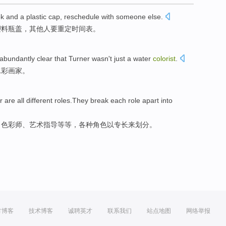
ok
and
a
plastic
cap
, reschedule with
someone
else.
塑料
瓶盖
，其他人要重定时间表。
abundantly clear
that
Turner
wasn't just
a
water
colorist
.
水彩
画家。
r
are
all different
roles.They break
each
role
apart into
、色彩
师
、
艺术
指导
等等，
各种
角色以专长来
划分
。
方博客
技术博客
诚聘英才
联系我们
站点地图
网络举报