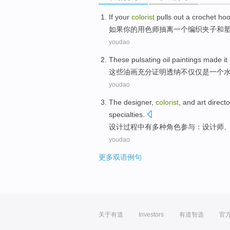
If
your
colorist
pulls
out
a
crochet
ho
如果
你
的
用色
师抽离
一个
编织夹子
和
youdao
These
pulsating oil paintings
made it 
这些
油画
充分
证明
透纳
不仅仅
是
一个
youdao
The
designer
,
colorist
, and
art
directo
specialties
.
设计
过程中
有
多种
角色
参与：设计师
youdao
更多双语例句
关于有道
Investors
有道智选
官