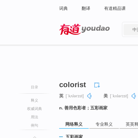
词典
翻译
有道精品课
中
有道 - 网易旗下搜索
colorist
目录
英
[ˈkʌlərɪst]
美
[ˈkʌlərɪst]
释义
n. 善用色彩者；五彩画家
权威词典
用法
网络释义
专业释义
英英
例句
五彩画家