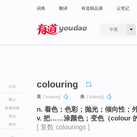
词典
翻译
有道精品课
云笔记
中英
有道 - 网易旗下搜索
colouring
目录
英
[ˈkʌlərɪŋ]
美
[ˈkʌlərɪŋ]
释义
n. 着色；色彩；抛光；倾向性；
权威词典
用法
v. 把……涂颜色；变色（colour 的
例句
[ 复数 colourings ]