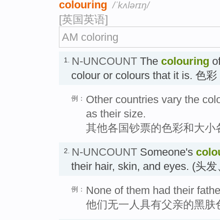
colouring
/ˈkʌlərɪŋ/
[英国英语]
AM coloring
N-UNCOUNT
The
colouring
of
1.
colour or colours that it is. 色彩
Other countries vary the colo
例：
as their size.
其他各国钞票的色彩和大小
N-UNCOUNT
Someone's
colo
2.
their hair, skin, and eye
None of them had their fathe
例：
他们无一人具有父亲的黑肤