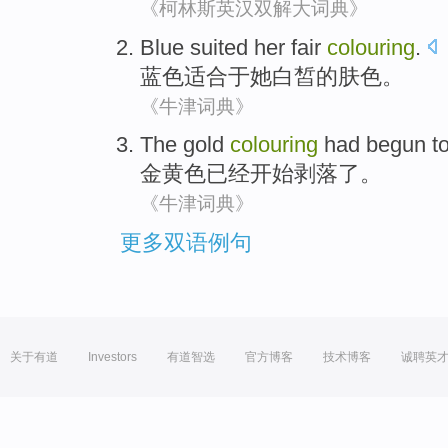
《柯林斯英汉双解大词典》
Blue
suited
her
fair
colouring
.
蓝色
适合于
她
白皙
的
肤色
。
《牛津词典》
The gold
colouring
had
begun t
金黄色
已经
开始
剥落
了。
《牛津词典》
更多双语例句
关于有道
Investors
有道智选
官方博客
技术博客
诚聘英