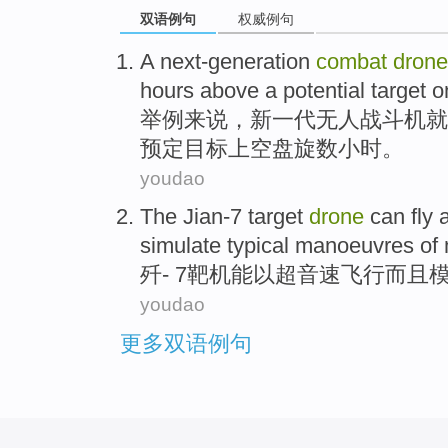
双语例句
权威例句
A next-generation
combat
drone
hours
above a potential
target
o
举例
来说，新
一
代
无人
战斗机就
预定
目标
上空盘旋
数
小时。
youdao
The Jian-7
target
drone
can
fly
simulate
typical
manoeuvres
of
歼
- 7靶机
能
以
超音速
飞行
而且
youdao
更多双语例句