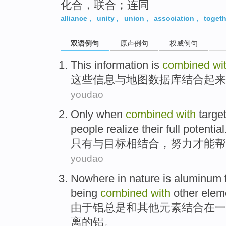
化合，联合；连同
alliance
,
unity
,
union
,
association
,
togeth
双语例句
原声例句
权威例句
This
information
is
combined
wi
这些
信息
与
地图
数据库
结合起来
youdao
Only when
combined
with
targe
people
realize
their
full potential
只有
与
目标
相结合
，
努力
才能
帮
youdao
Nowhere
in
nature
is
aluminum
being
combined
with
other
elem
由于
铝
总是
和
其他
元素
结合
在
一
离
的铝。