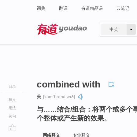
词典
翻译
有道精品课
云笔记
中英
有道 - 网易旗下搜索
combined with
目录
美
[kəmˈbaɪnd wɪð]
释义
与……结合/组合：将两个或多个
用法
例句
个整体或产生新的效果。
go
网络释义
专业释义