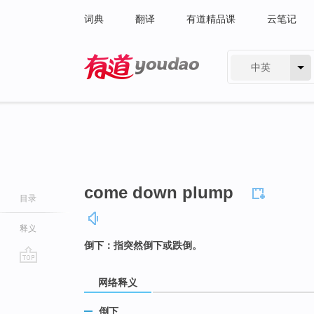
词典
翻译
有道精品课
云笔记
中英
有道 - 网易旗下搜索
come down plump
目录
释义
倒下：指突然倒下或跌倒。
go
网络释义
top
倒下