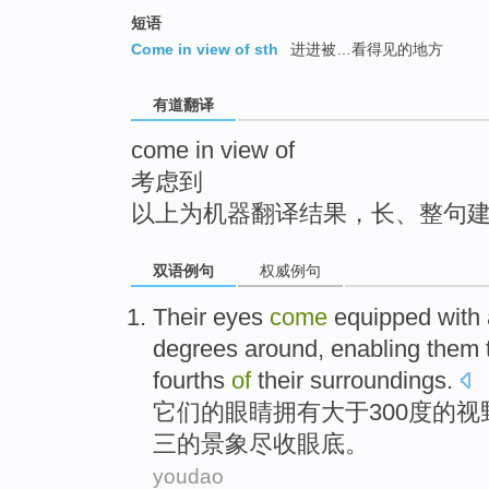
top
短语
Come in view of sth
进进被…看得见的地方
有道翻译
come in view of
考虑到
以上为机器翻译结果，长、整句
双语例句
权威例句
Their
eyes
come
equipped with
degrees
around, enabling them
fourths
of
their
surroundings
.
它们
的
眼睛
拥有
大于
300
度
的
视
三
的景象尽收眼底。
youdao