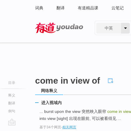
词典
翻译
有道精品课
云笔记
中英
有道 - 网易旗下搜索
come in view of
目录
网络释义
释义
进入视域内
翻译
例句
... burst upon the view 突然映入眼帘
come in vie
into view [sight] 出现在眼前, 可以被看得见 ...
基于34个网页
-
相关网页
go