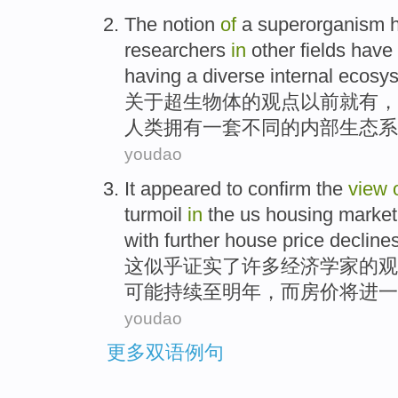
The notion
of
a
superorganism
researchers
in
other
fields
have
having a
diverse
internal
ecosy
关于
超生
物体
的
观点
以前
就
有
，
人类
拥有一套
不同
的
内部
生态系
youdao
It
appeared to
confirm
the
view
turmoil
in
the
us
housing
market
with
further
house price
decline
这
似乎
证实
了
许多
经济学家
的
观
可能
持续
至
明年
，
而
房价将
进一
youdao
更多双语例句