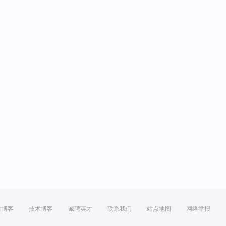
方博客
技术博客
诚聘英才
联系我们
站点地图
网络举报