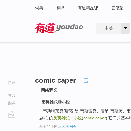
词典
翻译
有道精品课
云笔记
中英
有道 - 网易旗下搜索
comic caper
目录
网络释义
释义
反英雄犯罪小说
翻译
...韦斯特莱克(唐诺·易·韦斯雷克、唐纳·韦斯历
剧式"的
反英雄犯罪小说
(
comic caper
),它们的基
go
基于44个网页
-
相关网页
top