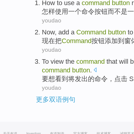
How to
use
a
command
button
怎样
使用
一
个
命令
按钮
而
不是一
youdao
Now
,
add
a
Command
button
to
现在
把
Command
按钮
添加
到
窗
youdao
To
view
the
command
that
will 
command
button
.
要想
看到
将
发出
的
命令
，
点击
S
youdao
更多双语例句
关于有道
Investors
有道智选
官方博客
技术博客
诚聘英