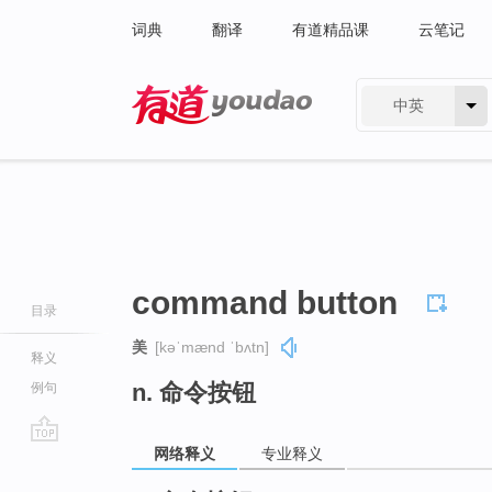
词典
翻译
有道精品课
云笔记
中英
有道 - 网易旗下搜索
command button
目录
美
[kəˈmænd ˈbʌtn]
释义
n. 命令按钮
例句
网络释义
专业释义
go
top