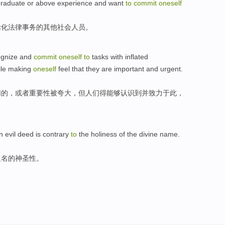
raduate
or
above
experience and want
to
commit
oneself
际化
法律
事务
的
其他
社会
人员
。
ognize
and
commit
oneself
to
tasks with
inflated
le
making
oneself
feel that
they
are
important
and urgent
.
幻
的，或者
重要性
被
夸大
，
但
人们得
能够
认识到
并
致力于
此，
n
evil deed
is
contrary
to
the
holiness of the
divine
name
.
之
名
的
神圣性
。