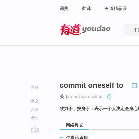
词典
翻译
有道精品课
中
有道 - 网易旗下搜索
commit oneself to
目录
美
[kəˈmɪt wʌnˈself tu]
释义
致力于，投身于：表示一个人决定全身心
用法
例句
网络释义
go
使自己承担