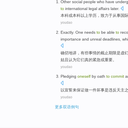
Other
social
people who have
underg
to
international
legal
affairs
later.
本科
或
本科
以上
学历，
致力于
从事
国
youdao
Exactly
. One needs
to
be
able
to
rec
importance
and
unreal
deadlines
,
whi
确切
地讲，有些事情的
截止
期限
是
虚
姑且
认为
它们
真的紧急
或
重要
。
youdao
Pledging
oneself
by oath
to
commit
a
以
宣誓
来
保证做
一
件
坏事
是
违反
天主
youdao
更多双语例句