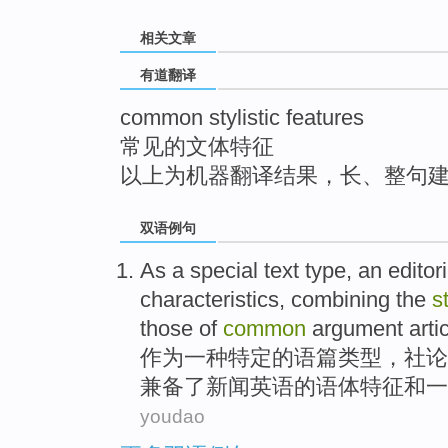
top
相关文章
有道翻译
common stylistic features
常见的文体特征
以上为机器翻译结果，长、整句
双语例句
As
a
special
text
type
,
an editori
characteristics
,
combining
the
st
those
of
common
argument
arti
作为
一种
特定
的
语篇
类型
，
社论
兼备
了
新闻
英语
的
语体
特征
和
一
youdao