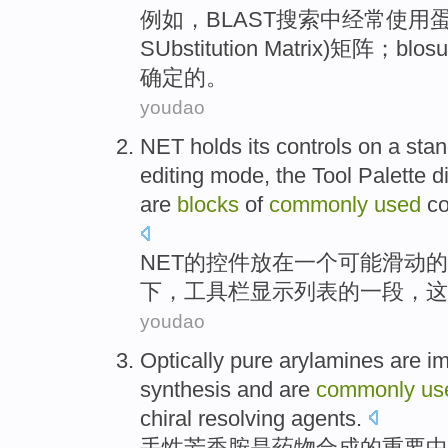
例如
，
BLAST
搜索
中经常
使用
SUbstitution
Matrix
)
矩阵
；blo
确定
的。
youdao
NET
holds its controls
on
a
stan
editing
mode
, the
Tool
Palette
d
are
blocks
of
commonly
used
c
NET
的
控件
放在
一
个
可能滑动
的
下
，
工具
栏
显示
列表
的
一
段
，
这
youdao
Optically pure arylamines
are
im
synthesis
and
are
commonly
us
chiral
resolving
agents
.
手
性芳香胺
是
药物
合成
的
重要
中