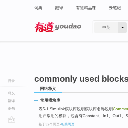
词典
翻译
有道精品课
云笔记
中英
有道 - 网易旗下搜索
commonly used block
目录
网络释义
释义
常用模块库
翻译
例句
表5-1 Simulink模块库说明模块库名称说明
Commonl
用户常用的模块，包含有Constant、In1、Out1
基于32个网页
-
相关网页
go