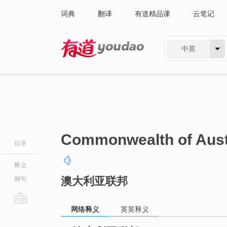
词典
翻译
有道精品课
云笔记
中英
有道 - 网易旗下搜索
Commonwealth of Aust
目录
释义
澳大利亚联邦
例句
网络释义
英英释义
go
top