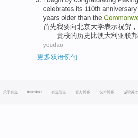
celebrates its 110th
anniversary
years
older
than
the
Commonwe
首先
我
要向
北京
大学
表示
祝贺
，
——贵校
的
历史
比
澳大利亚
联邦
youdao
更多双语例句
关于有道
Investors
有道智选
官方博客
技术博客
诚聘英