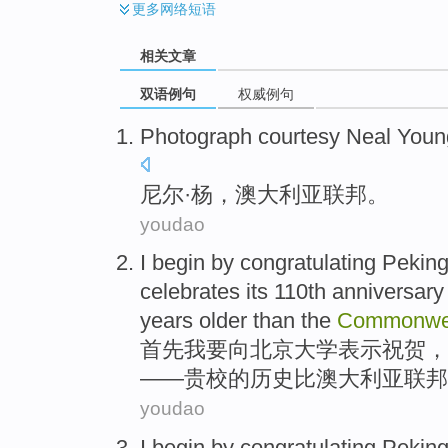
更多
网络短语
相关文章
双语例句
权威例句
Photograph
courtesy Neal Youn
尼尔·
杨
，
澳大利亚
联邦
。
youdao
I
begin by
congratulating
Pekin
celebrates its 110th
anniversary
years
older
than
the
Commonwe
首先
我
要向
北京
大学
表示
祝贺
，
——贵校
的
历史
比
澳大利亚
联邦
youdao
I
begin by
congratulating
Pekin