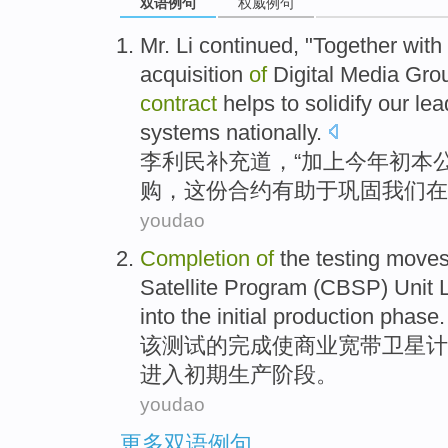
双语例句
权威例句
Mr.
Li continued, "
Together with
acquisition
of
Digital
Media
Gro
contract
helps to
solidify
our
lea
systems
nationally
.
李利民
补充道，“
加上
今年初
本
购
，
这份
合约
有助于
巩固
我们
在
youdao
Completion
of
the
testing
moves
Satellite
Program
(
CBSP
)
Unit
into the
initial
production
phase
.
该
测试
的
完成
使
商业
宽带
卫星
计
进入
初期
生产
阶段
。
youdao
更多双语例句