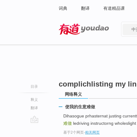
词典
翻译
有道精品课
中
有道 - 网易旗下搜索
complichlisting my li
目录
网络释义
释义
使我的生意难做
翻译
Dihasogue prhasternat justing curr
难做
ledriving instructorng wholesl
go
基于2个网页
-
相关网页
top