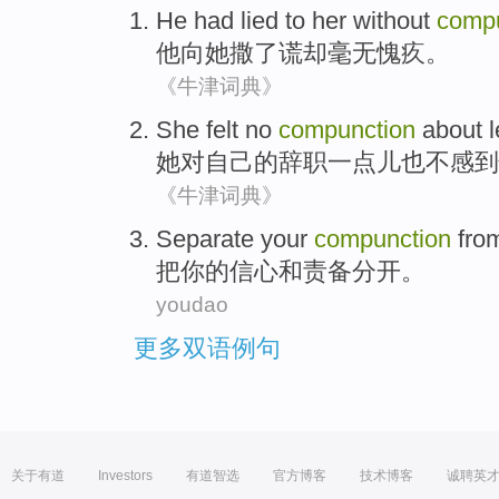
He
had lied
to
her
without
compu
他
向她撒了
谎
却毫无愧疚。
《牛津词典》
She
felt
no
compunction
about
l
她
对
自己
的辞职
一点儿也
不
感到
《牛津词典》
Separate
your
compunction
fro
把
你
的信心
和责备
分开
。
youdao
更多双语例句
关于有道
Investors
有道智选
官方博客
技术博客
诚聘英