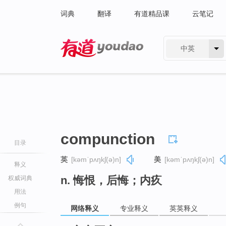
词典
翻译
有道精品课
云笔记
中英
有道 - 网易旗下搜索
compunction
目录
英
[kəmˈpʌŋkʃ(ə)n]
美
[kəmˈpʌŋkʃ(ə)n]
释义
n. 悔恨，后悔；内疚
权威词典
用法
例句
网络释义
专业释义
英英释义