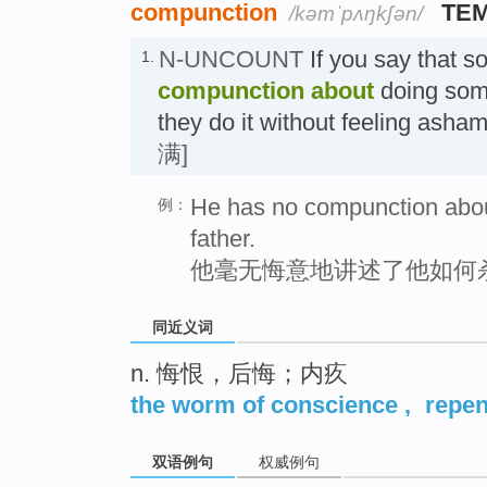
compunction
TE
/kəmˈpʌŋkʃən/
N-UNCOUNT
If you say that 
1.
compunction
about
doing som
they do it without feeling ash
满]
He has no compunction about
例：
father.
他毫无悔意地讲述了他如何
同近义词
n. 悔恨，后悔；内疚
the worm of conscience
,
repe
双语例句
权威例句