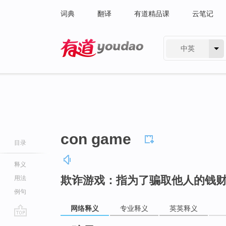
词典
翻译
有道精品课
云笔记
中英
有道 - 网易旗下搜索
con game
目录
释义
欺诈游戏：指为了骗取他人的钱
用法
例句
网络释义
专业释义
英英释义
go