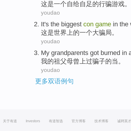
这
是
一个
自给自足
的
行骗
游戏
。
youdao
It
's
the biggest
con
game
in
the
这
是
世界上
的
一
个大
骗局
。
youdao
My
grandparents got
burned
in
我
的
祖父母
曾
上
过
骗子的当。
youdao
更多双语例句
关于有道
Investors
有道智选
官方博客
技术博客
诚聘英