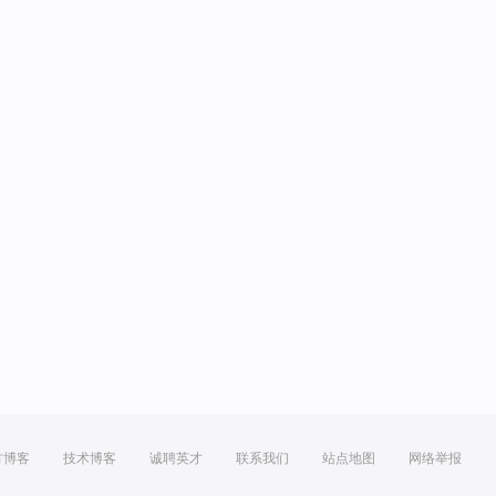
方博客
技术博客
诚聘英才
联系我们
站点地图
网络举报