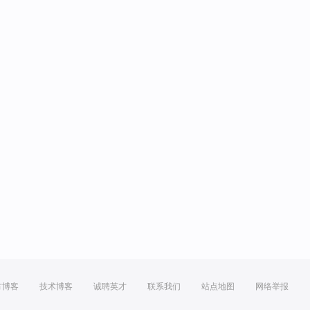
方博客
技术博客
诚聘英才
联系我们
站点地图
网络举报