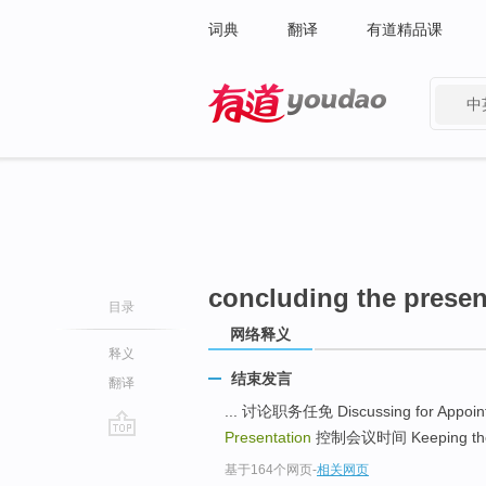
词典
翻译
有道精品课
中
有道 - 网易旗下搜索
concluding the presen
目录
网络释义
释义
结束发言
翻译
... 讨论职务任免 Discussing for Appoi
Presentation
控制会议时间 Keeping the M
go
基于164个网页
-
相关网页
top