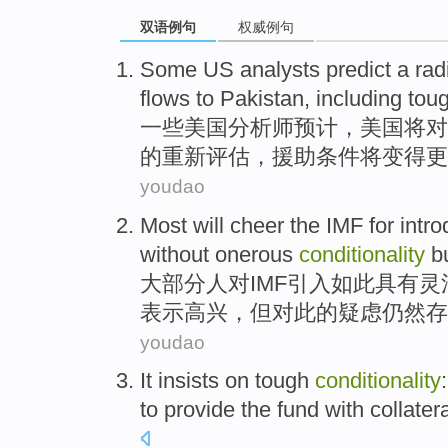
双语例句
权威例句
Some
US
analysts
predict a
rad
flows
to
Pakistan
,
including tou
一些
美国
分析师
预计
，美国将
对
的重新评估，援助条件将变得更
youdao
Most
will cheer the IMF
for
intr
without
onerous
conditionality
b
大部分
人对
IMF
引入
如此具有
灵
表示高兴，
但
对此的疑虑
仍然存
youdao
It
insists on
tough
conditionality
to
provide
the
fund
with
collater