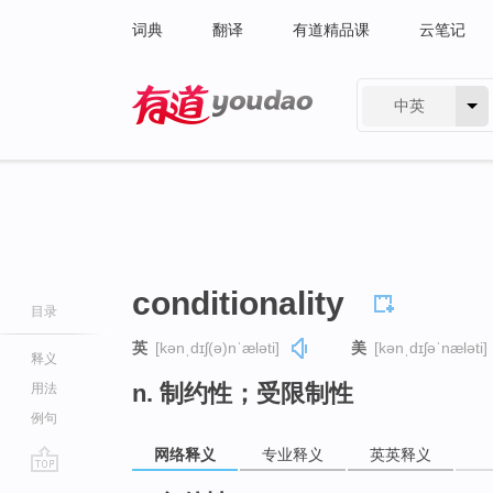
词典
翻译
有道精品课
云笔记
中英
有道 - 网易旗下搜索
conditionality
目录
英
[kənˌdɪʃ(ə)nˈæləti]
美
[kənˌdɪʃəˈnæləti]
释义
n. 制约性；受限制性
用法
例句
网络释义
专业释义
英英释义
go