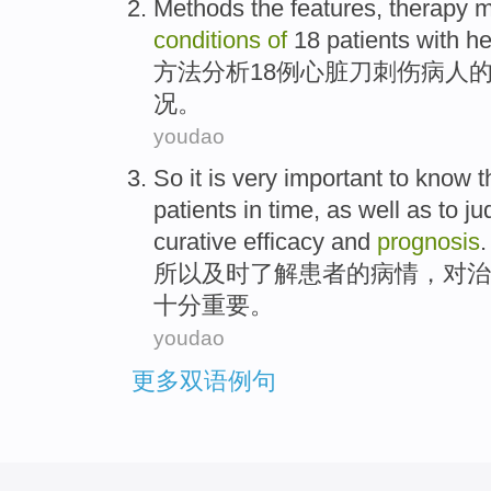
Methods
the
features
,
therapy
m
conditions
of
18
patients with
he
方法
分析
18
例
心脏
刀
刺伤
病人
况
。
youdao
So
it
is very
important
to know
t
patients
in
time
, as well as
to j
curative efficacy
and
prognosis
.
所以
及时
了解
患者
的
病情
，
对
治
十分
重要
。
youdao
更多双语例句