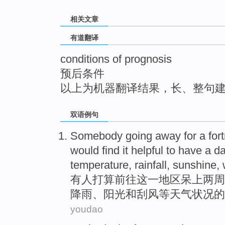
top
相关文章
有道翻译
conditions of prognosis
预后条件
以上为机器翻译结果，长、整句
双语例句
Somebody
going
away for
a
for
would
find
it
helpful
to
have a
da
temperature
,
rainfall
,
sunshine
,
有人
打算
前往
这一
地区
呆
上
两
周
降雨
、
阳光
和
刮风
等天气
状况
的
youdao