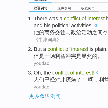
双语例句
原声例句
权威例句
There was
a
conflict
of
interest
and
his political
activities
.
他
的
商务
交往
与
政治
活动
之间
存
《牛津词典》
But
a
conflict
of
interest
is
plain
.
但是
一
场
利益
冲突
是
显然
的
。
youdao
Oh
,
the
conflict
of
interest
!
人们已经对此厌烦了。
啊
，利
youdao
更多双语例句