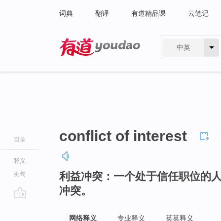
词典
翻译
有道精品课
云笔记
中英
有道 - 网易旗下搜索
conflict of interest
目录
释义
利益冲突：一个处于信任职位的
例句
冲突。
go
top
网络释义
专业释义
英英释义