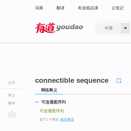
词典
翻译
有道精品课
云笔记
中英
有道 - 网易旗下搜索
connectible sequence
目录
网络释义
释义
可连通图序列
翻译
可连通图序列
基于1个网页
-
相关网页
go
top