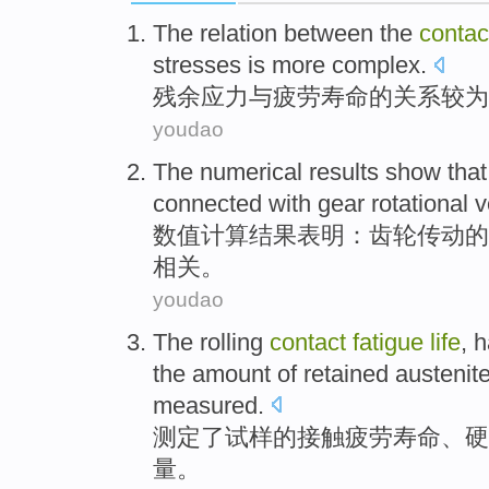
The
relation between
the
conta
stresses
is more
complex
.
残余
应力
与
疲劳
寿命
的
关系
较为
youdao
The numerical
results
show that
connected
with
gear
rotational
ve
数值
计算
结果
表明
：
齿轮
传动的
相关。
youdao
The
rolling
contact
fatigue
life
,
h
the amount of
retained austenit
measured
.
测定
了
试样
的
接触
疲劳
寿命
、
硬
量。