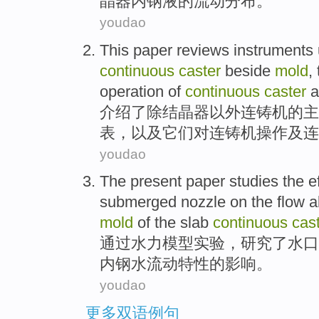
晶器内钢
液
的
流动
分布。
youdao
This paper
reviews
instruments
continuous
caster
beside
mold
,
operation
of
continuous
caster
a
介绍
了除
结晶
器以外
连铸机
的
主
表
，
以及
它们
对
连铸机
操作
及
连
youdao
The present paper
studies
the
e
submerged nozzle
on the
flow
ab
mold
of the
slab
continuous
cas
通过水力
模型
实验，
研究
了
水口
内
钢水
流动
特性
的
影响
。
youdao
更多双语例句