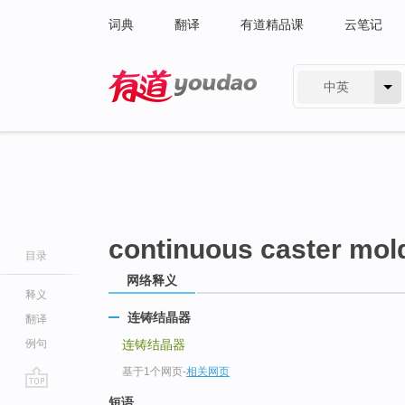
词典
翻译
有道精品课
云笔记
中英
有道 - 网易旗下搜索
continuous caster mol
目录
网络释义
释义
连铸结晶器
翻译
例句
连铸结晶器
基于1个网页
-
相关网页
go
短语