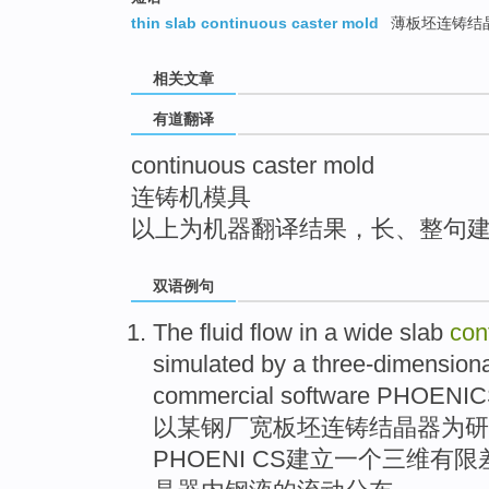
top
thin slab continuous caster mold
薄板坯连铸结
相关文章
有道翻译
continuous caster mold
连铸机模具
以上为机器翻译结果，长、整句
双语例句
The
fluid
flow
in
a
wide
slab
con
simulated
by
a
three-dimensiona
commercial
software
PHOENIC
以
某钢厂
宽
板坯
连铸
结晶器
为
研
PHOENI CS
建立
一个
三维
有限