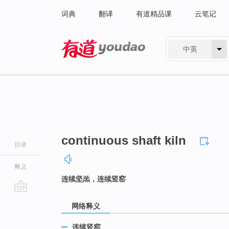
词典
翻译
有道精品课
云笔记
中英
有道 - 网易旗下搜索
continuous shaft kiln
目录
释义
连续坚羔，连续竖窑
go
网络释义
top
连续竖窑