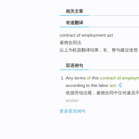
top
相关文章
有道翻译
contract of employment act
雇佣合同法
以上为机器翻译结果，长、整句建议使用
双语例句
Any
terms
of
this
contract
of
employm
according to
the labor
act
.
依据
劳动
法规，
雇佣
合同
中
任何
雇员
youdao
更多双语例句