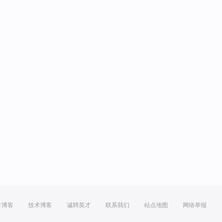
方博客
技术博客
诚聘英才
联系我们
站点地图
网络举报