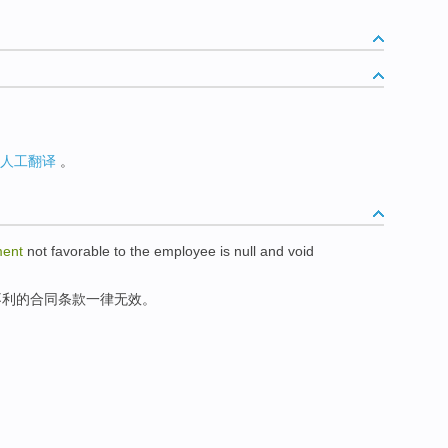
人工翻译
。
ent
not
favorable
to
the
employee
is null and
void
不利
的
合同
条款
一律无效
。