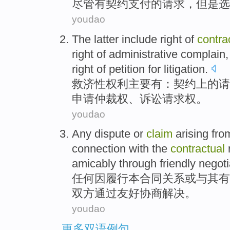
尽管
有
契约
支付
的
请求
，但是
选
youdao
The latter include
right
of
contra
right
of
administrative
complain
right of
petition
for
litigation
.
救济性
权利
主要有：
契约上
的
请
申请
仲裁权
、
诉讼
请求权。
youdao
Any
dispute
or
claim
arising fro
connection with
the
contractual
amicably
through
friendly
negoti
任何
因
履行
本
合同
关系
或
与其
有
双方
通过
友好
协商解决
。
youdao
更多双语例句