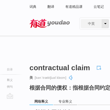
词典
翻译
有道精品课
云笔记
中英
有道 - 网易旗下搜索
contractual claim
目录
美
[kənˈtræktʃuəl kleɪm]
释义
根据合同的债权：指根据合同约
例句
网络释义
专业释义
go
top