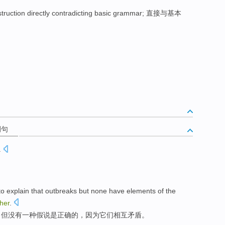
truction directly contradicting basic grammar; 直接与基本
例句
.
to
explain
that
outbreaks
but
none have
elements
of the
her
.
，
但
没有
一种假说是
正确
的，
因为
它们
相互矛盾。