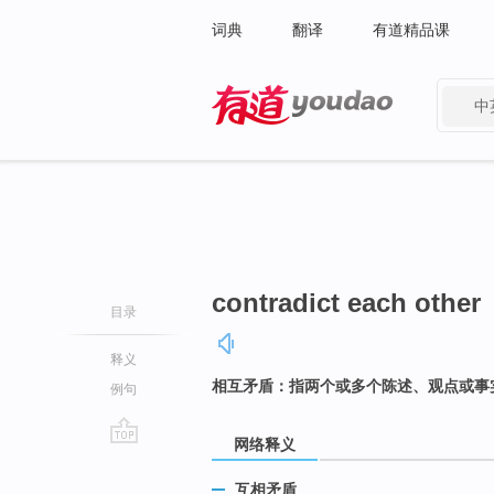
词典
翻译
有道精品课
中
有道 - 网易旗下搜索
contradict each other
目录
释义
相互矛盾：指两个或多个陈述、观点或事
例句
网络释义
go
top
互相矛盾