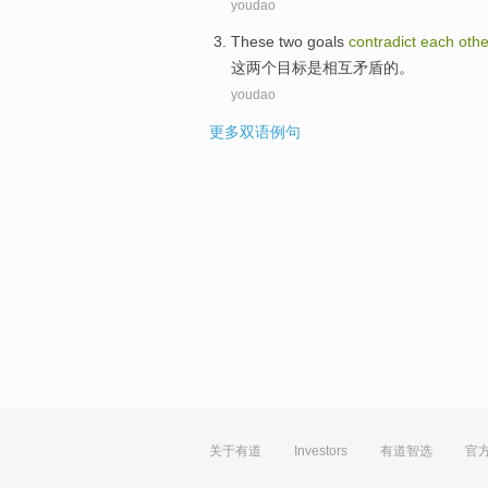
youdao
These
two
goals
contradict
each
othe
这
两个
目标
是相互
矛盾
的。
youdao
更多双语例句
关于有道
Investors
有道智选
官