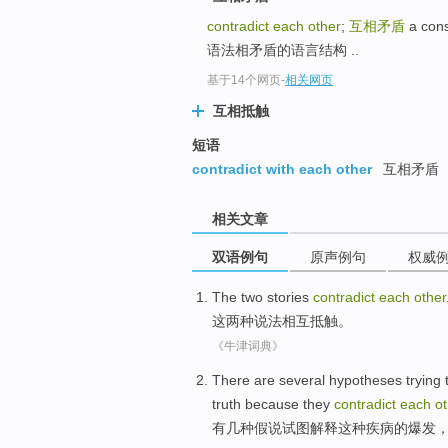
contradict each other
;
互相矛盾
a cons
语法相矛盾的语言结构 ..
基于14个网页
-
相关网页
互相抵触
短语
contradict with each other
互相矛盾
相关文章
双语例句
原声例句
权威
The
two
stories
contradict
each
other
这
两种
说法
相互
抵触
。
《牛津词典》
There are
several
hypotheses
trying 
truth
because
they
contradict
each
ot
有
几种
假说
试图
解释
这种
疾病
的
爆发