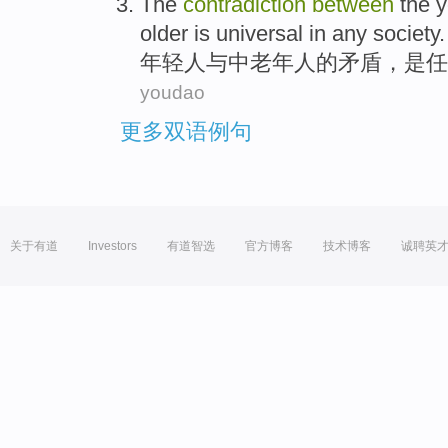
The
contradiction
between
the 
older
is
universal
in
any
society
.
年轻人
与
中
老年人
的
矛盾
，
是
任
youdao
更多双语例句
关于有道
Investors
有道智选
官方博客
技术博客
诚聘英