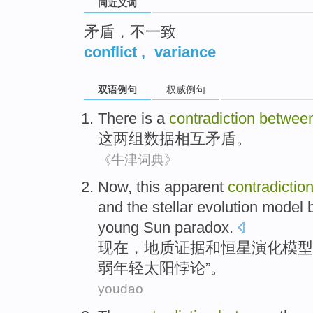
同近义词
矛盾，不一致
conflict
,
variance
双语例句
权威例句
There is a
contradiction
betwee
这
两
组
数据
相互矛盾
。
《牛津词典》
Now
,
this
apparent
contradictio
and
the
stellar
evolution
model
young
Sun
paradox.
现在
，
地质
证据
和
恒星
演化
模型
弱
年轻
太阳悖论”。
youdao