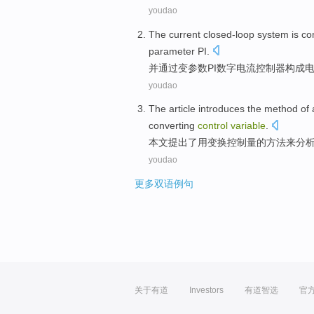
youdao
The
current
closed-loop
system
is
co
parameter
PI
.
并通过
变
参数
PI数字
电流
控制器
构成
youdao
The article
introduces
the
method
of
converting
control
variable
.
本文
提出
了
用
变换
控制
量
的
方法
来分
youdao
更多双语例句
关于有道
Investors
有道智选
官