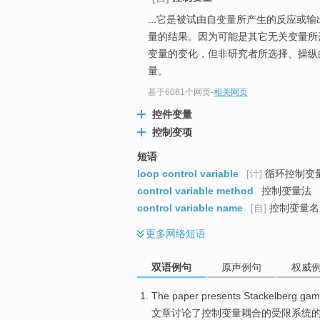
...它是被试由自变量所产生的反应或
量的结果。因为可能是其它无关变量所
变量的变化，但非研究者所选择、操纵
量。
基于6081个网页
-
相关网页
控件变量
控制变项
短语
loop control variable
[计]
循环控制变量
control variable method
控制变量法
control variable name
[自]
控制变量名 
更多
网络短语
双语例句
原声例句
权威
The paper
presents Stackelberg
gam
文章
讨论了控制变量
耦合
的
受限
系统