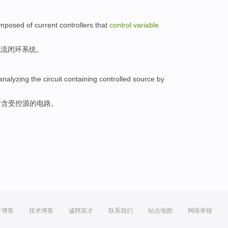
mposed of
current
controllers that
control
variable
电流
闭环
系统
。
analyzing
the
circuit
containing
controlled
source
by
析
含
受控
源
的
电路
。
方博客
技术博客
诚聘英才
联系我们
站点地图
网络举报