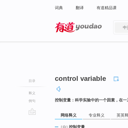
词典
翻译
有道精品课
中
有道 - 网易旗下搜索
control variable
目录
释义
控制变量：科学实验中的一个因素，在一
例句
网络释义
专业释义
英英
go
top
控制变量
[自]