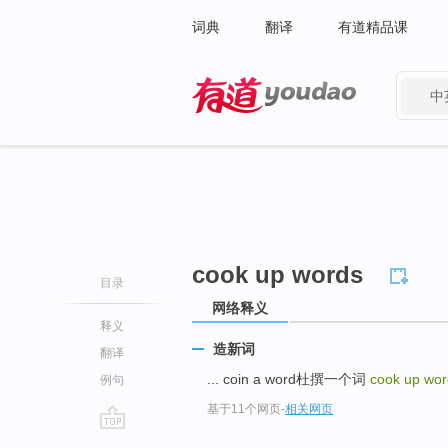
词典
翻译
有道精品课
中
有道 - 网易旗下搜索
cook up words
目录
网络释义
释义
造新词
翻译
... coin a word杜撰一个词
cook up wor
例句
基于11个网页
-
相关网页
go