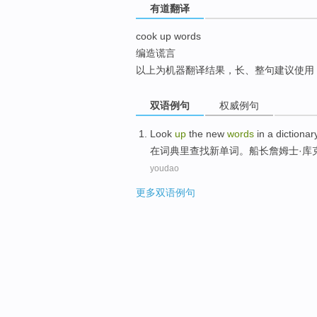
有道翻译
top
cook up words
编造谎言
以上为机器翻译结果，长、整句建议使用
双语例句
权威例句
Look
up
the
new
words
in a
dictionar
在
词典里
查找
新
单词
。
船长
詹姆士·
库
youdao
更多双语例句