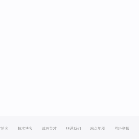
方博客
技术博客
诚聘英才
联系我们
站点地图
网络举报