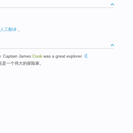
人工翻译
。
y
.
Captain
James
Cook
was
a
great
explorer
.
克
是
一
个
伟大的
探险家。