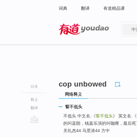
词典
翻译
有道精品课
中
有道 - 网易旗下搜索
cop unbowed
目录
网络释义
释义
誓不低头
翻译
不低头 中文名:《
誓不低头
》 英文名:《
的叫蓝朗，钱嘉乐演的叫咖喱，最后死
go
关礼杰44 马景涛44 方中
top