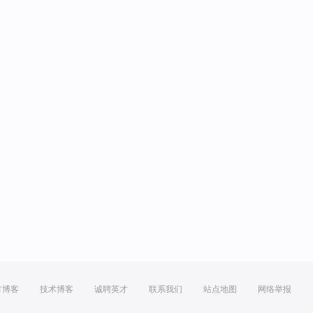
方博客
技术博客
诚聘英才
联系我们
站点地图
网络举报